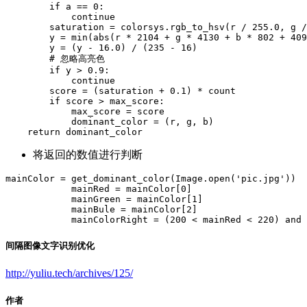
        if a == 0:

            continue

        saturation = colorsys.rgb_to_hsv(r / 255.0, g /
        y = min(abs(r * 2104 + g * 4130 + b * 802 + 409
        y = (y - 16.0) / (235 - 16)

        # 忽略高亮色

        if y > 0.9:

            continue

        score = (saturation + 0.1) * count

        if score > max_score:

            max_score = score

            dominant_color = (r, g, b)

    return dominant_color
将返回的数值进行判断
mainColor = get_dominant_color(Image.open('pic.jpg'))

            mainRed = mainColor[0]

            mainGreen = mainColor[1]

            mainBule = mainColor[2]

            mainColorRight = (200 < mainRed < 220) and 
间隔图像文字识别优化
http://yuliu.tech/archives/125/
作者